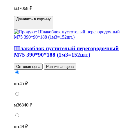
м3
7068 ₽
Добавить в корзину
Шлакоблок пустотелый перегородочный
М75 390*90*188 (1м3=152шт.)
Оптовая цена
Розничная цена
шт
45 ₽
м3
6840 ₽
шт
49 ₽