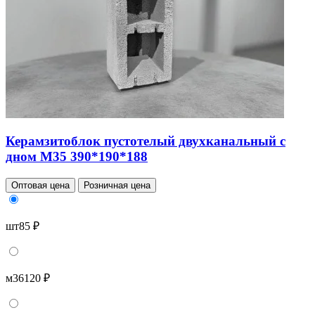
Керамзитоблок пустотелый двухканальный с
дном М35 390*190*188
Оптовая цена
Розничная цена
шт
85 ₽
м3
6120 ₽