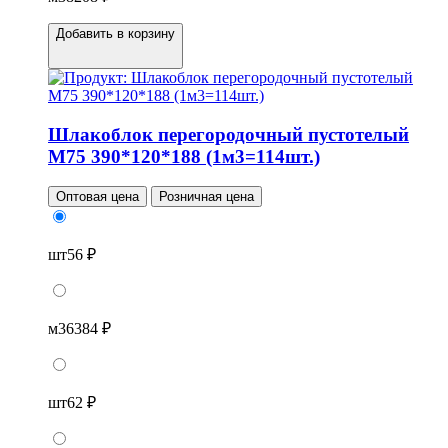
Добавить в корзину
Шлакоблок перегородочный пустотелый
М75 390*120*188 (1м3=114шт.)
Оптовая цена
Розничная цена
шт
56 ₽
м3
6384 ₽
шт
62 ₽