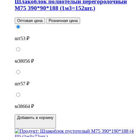
Шлакоблок полнотелый перегородочный
М75 390*90*188 (1м3=152шт.)
Оптовая цена
Розничная цена
шт
53 ₽
м3
8056 ₽
шт
57 ₽
м3
8664 ₽
Добавить в корзину