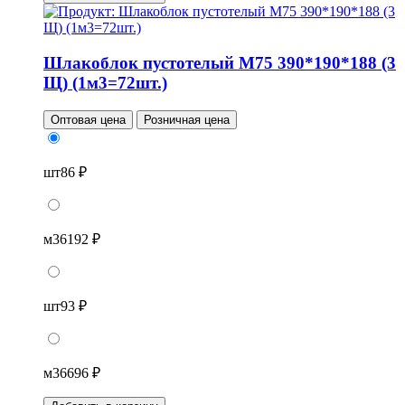
Шлакоблок пустотелый М75 390*190*188 (3
Щ) (1м3=72шт.)
Оптовая цена
Розничная цена
шт
86 ₽
м3
6192 ₽
шт
93 ₽
м3
6696 ₽