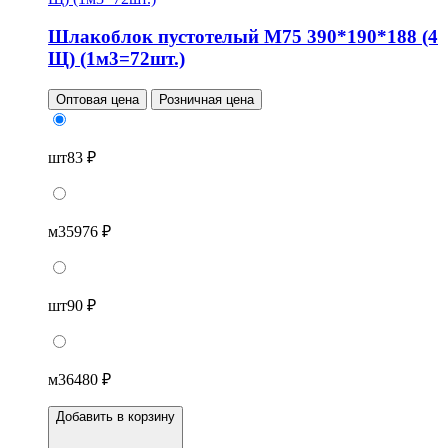
Шлакоблок пустотелый М75 390*190*188 (4
Щ) (1м3=72шт.)
Оптовая цена
Розничная цена
шт
83 ₽
м3
5976 ₽
шт
90 ₽
м3
6480 ₽
Добавить в корзину