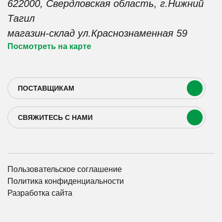
622000, Свердловская область, г.Нижний
Тактильная плитка
+7 (922) 020-71-70
ФБС
Тагил
+7 (952) 734-70-94
магазин-склад ул.Краснознаменная 59
sale@keramzit-nt.ru
manager@keramzit-nt.ru
Посмотреть на карте
ПОСТАВЩИКАМ
СВЯЖИТЕСЬ С НАМИ
Пользовательское соглашение
Политика конфиденциальности
Разработка сайта