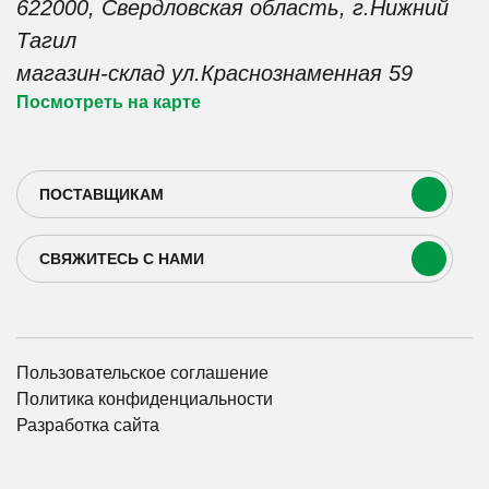
622000, Свердловская область, г.Нижний
Тактильная плитка
+7 (922) 020-71-70
ФБС
Тагил
+7 (952) 734-70-94
магазин-склад ул.Краснознаменная 59
sale@keramzit-nt.ru
manager@keramzit-nt.ru
Посмотреть на карте
ПОСТАВЩИКАМ
СВЯЖИТЕСЬ С НАМИ
Пользовательское соглашение
Политика конфиденциальности
Разработка сайта