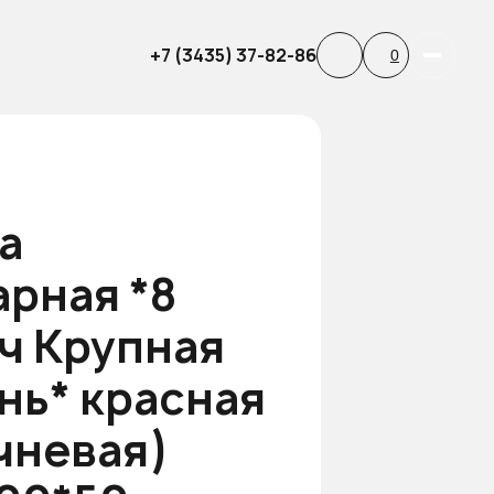
*400*50 ММ
+7 (3435) 37-82-86
0
а
арная *8
ч Крупная
нь* красная
чневая)